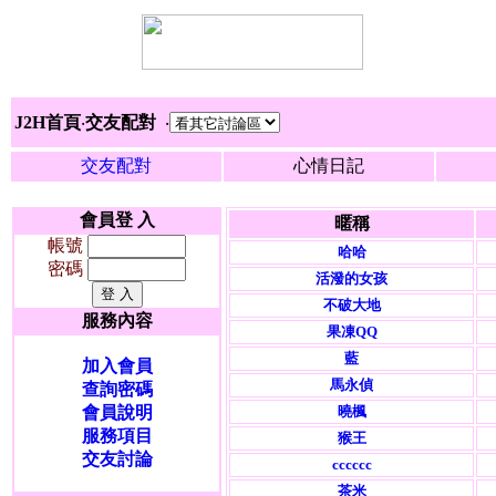
J2H首頁
‧
交友配對
‧
交友配對
心情日記
會員登 入
暱稱
帳號
哈哈
密碼
活潑的女孩
不破大地
服務內容
果凍QQ
藍
加入會員
馬永偵
查詢密碼
會員說明
曉楓
服務項目
猴王
交友討論
cccccc
茶米