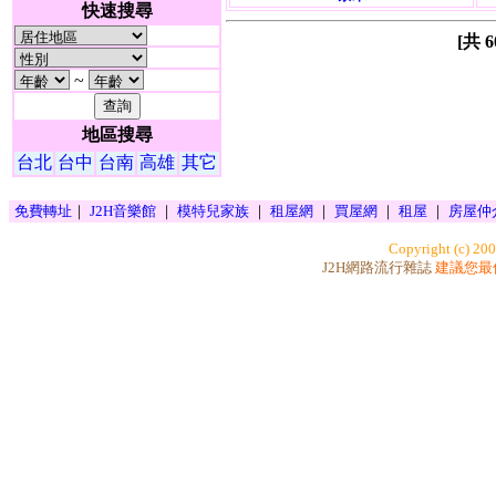
快速搜尋
[共 
~
地區搜尋
台北
台中
台南
高雄
其它
免費轉址
｜
J2H音樂館
｜
模特兒家族
｜
租屋網
｜
買屋網
｜
租屋
｜
房屋仲
Copyright (c) 200
J2H網路流行雜誌
建議您最佳瀏