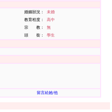
婚姻狀況：
未婚
教育程度：
高中
宗 教：
無
頭 銜：
學生
留言給她/他