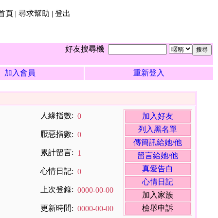
H首頁
| 尋求幫助 | 登出
好友搜尋機
加入會員
重新登入
人緣指數:
0
加入好友
列入黑名單
厭惡指數:
0
傳簡訊給她/他
累計留言:
1
留言給她/他
真愛告白
心情日記:
0
心情日記
上次登錄:
0000-00-00
加入家族
更新時間:
檢舉申訴
0000-00-00