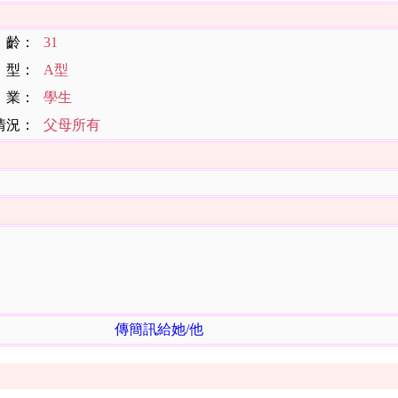
齡：
31
型：
A型
業：
學生
情況：
父母所有
傳簡訊給她/他