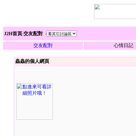
J2H首頁
‧
交友配對
‧
交友配對
心情日記
蟲蟲的個人網頁