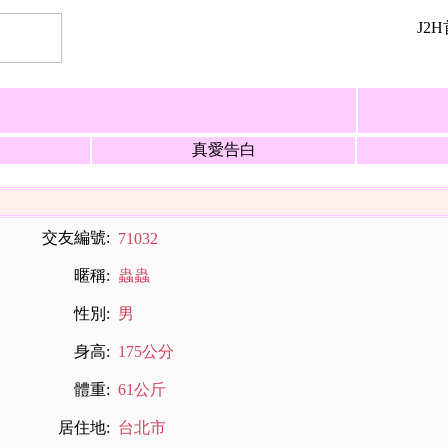
J2
真愛告白
交友編號:
71032
暱稱:
蟲蟲
性別:
男
身高:
175公分
體重:
61公斤
居住地:
台北市