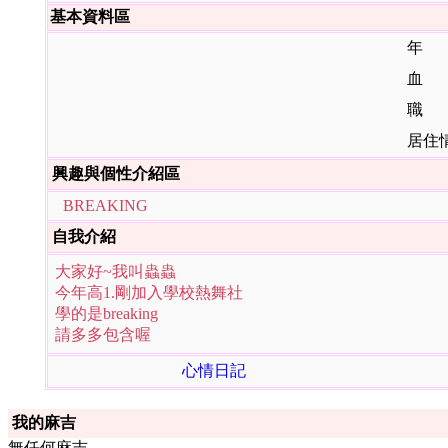
基本資料區
年 
血 
職 
居住
興趣與個性介紹區
BREAKING
自我介紹
大家好~我叫蟲蟲
今年高1.剛加入學校熱舞社
學的是breaking
請多多包含喔
心情日記
我的麻吉
無任何麻吉