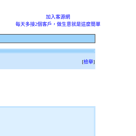
加入客源網
每天多接2個客戶，做生意就是這麼簡單
[
檢舉
]