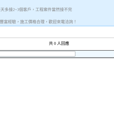
，每天多接2~3個客戶，工程案件當然接不完
豐富經驗，施工價格合理，歡迎來電洽詢！
共 0 人回應