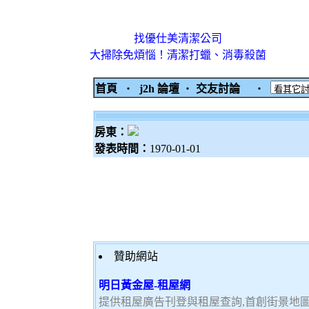
找優仕美清潔公司
大掃除免煩惱！清潔打蠟、消毒殺菌
首頁
‧
j2h 論壇
‧
交友討論
‧
房東：
發表時間：
1970-01-01
贊助網站
明日黃金屋-租屋網
提供租屋廣告刊登與租屋查詢,首創街景地