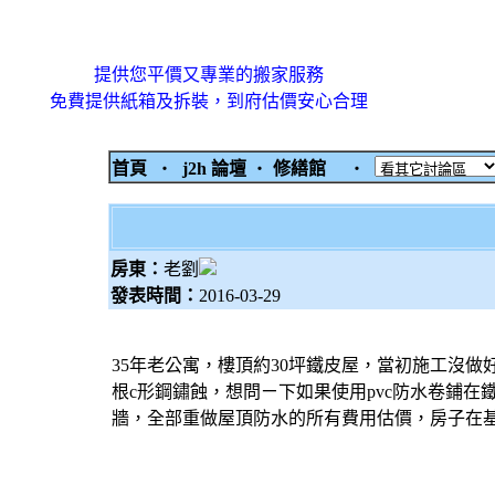
提供您平價又專業的搬家服務
免費提供紙箱及拆裝，到府估價安心合理
首頁
‧
j2h 論壇
‧
修繕館
‧
房東：
老劉
發表時間：
2016-03-29
35年老公寓，樓頂約30坪鐵皮屋，當初施工沒
根c形鋼鏽蝕，想問ㄧ下如果使用pvc防水卷鋪
牆，全部重做
屋頂防水
的所有費用估價，房子在