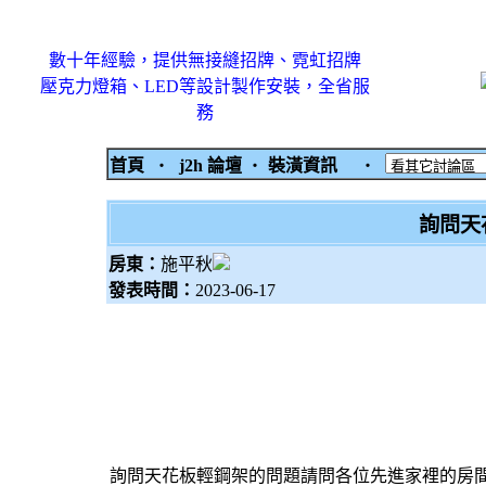
數十年經驗，提供無接縫招牌、霓虹招牌
壓克力燈箱、LED等設計製作安裝，全省服
務
首頁
‧
j2h 論壇
‧
裝潢資訊
‧
詢問天
房東：
施平秋
發表時間：
2023-06-17
詢問天花板輕鋼架的問題請問各位先進家裡的房間想