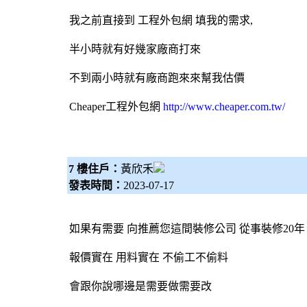
我之前直接到 工程
外包網
填我的需求,
半小時就有好幾家廠商打來
不到兩小時就有廠商跑來來幫我估價
Cheaper工程
外包網
http://www.cheaper.com.tw/
7 樓住戶：
黃欣禾
發表時間：
2023-07-17
如果有需要 向推薦您這間裝修公司 從事裝修20年
報價實在 用料實在 不偷工不偷料
會跟你說哪邊是需要做需要改