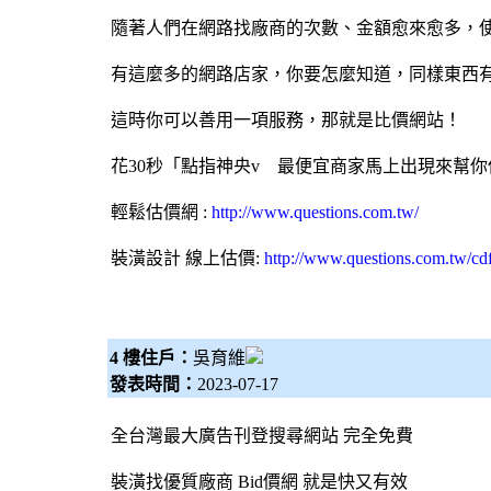
隨著人們在網路找廠商的次數、金額愈來愈多，
有這麼多的網路店家，你要怎麼知道，同樣東西
這時你可以善用一項服務，那就是比價網站！
花30秒「點指神央v 最便宜商家馬上出現來幫你
輕鬆估價網
:
http://www.questions.com.tw/
裝潢設計
線上估價:
http://www.questions.com.tw/cd
4 樓住戶：
吳育維
發表時間：
2023-07-17
全台灣最大廣告刊登搜尋網站 完全免費
裝潢找優質廠商
Bid價網
就是快又有效