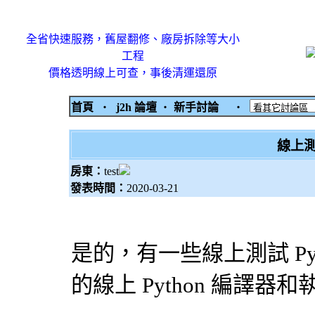
全省快速服務，舊屋翻修、廠房拆除等大小
工程
價格透明線上可查，事後清運還原
首頁
‧
j2h 論壇
‧
新手討論
‧
線上測
房東：
test
發表時間：
2020-03-21
是的，有一些線上測試 Py
的線上 Python 編譯器